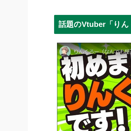
話題のVtuber「り