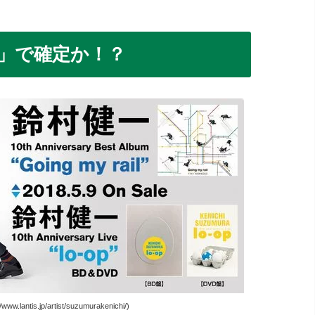
一」で確定か！？
.lantis.jp/artist/suzumurakenichi/)