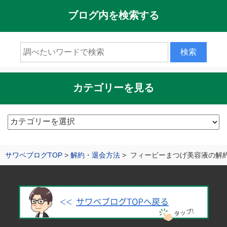
ブログ内を検索する
カテゴリーを見る
カ
テ
ゴ
サワベブログTOP
解約・退会方法
フィービーまつげ美容液の解
リ
ー
を
見
る