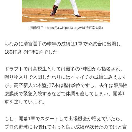
(画像引用：https://ja.wikipedia.org/wiki/清宮幸太郎)
ちなみに清宮選手の昨年の成績は1軍で53試合に出場し、
180打席で打率2割でした。
ドラフトでは高校生としては最多の7球団から指名され、
鳴り物入りで入団したわりにはイマイチの成績にみえます
が、高卒新人の本塁打7本は歴代9位ですし、去年は限局性
腹膜炎で緊急入院するなどで体調を崩してしまい、開幕1
軍を逃しています。
もし、開幕1軍でスタートして出場機会が増えていたら、
プロの野球にも慣れてもっと良い成績が残せたのではと言