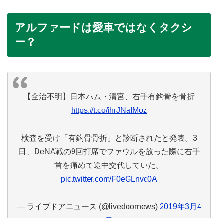
アルファードは愛車ではなくタクシ
ー？
【全治不明】日本ハム・清宮、右手有鈎骨を骨折
https://t.co/ihrJNaIMoz
検査を受け「有鈎骨骨折」と診断されたと発表。3
日、DeNA戦の9回打席でファウルを放った際に右手
首を痛めて途中交代していた。
pic.twitter.com/F0eGLnvc0A
— ライブドアニュース (@livedoornews)
2019年3月4