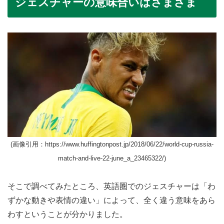
ジェスチャーの意味合いはさまざま
(画像引用：https://www.huffingtonpost.jp/2018/06/22/world-cup-russia-
match-and-live-22-june_a_23465322/)
そこで調べてみたところ、英語圏でのジェスチャーは「わ
ずかな動きや表情の違い」によって、全く違う意味をあら
わすということが分かりました。