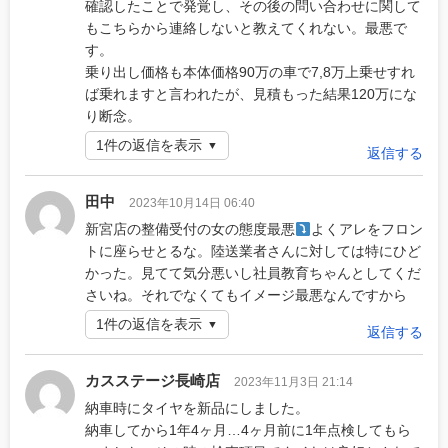
確認したことで発覚し、その後の問い合わせに関して
もこちらから連絡しないと教えてくれない。最悪で
す。
乗り出し価格も本体価格90万の車で7,8万上乗せすれ
ば乗れますと言われたが、見積もった結果120万にな
り断念。
1件の返信を表示
返信する
田中
2023年10月14日 06:40
新宮店の整備受付の女の態度最悪
よくアレをフロン
トに座らせとるな。陸送業者さんに対しては特にひど
かった。見てて気分悪いし社員教育ちゃんとしてくだ
さいね。それでなくてもイメージ最悪なんですから
1件の返信を表示
返信する
カスステージ長崎店
2023年11月3日 21:14
納車時にタイヤを新品にしました。
納車してから1年4ヶ月…4ヶ月前に1年点検してもら