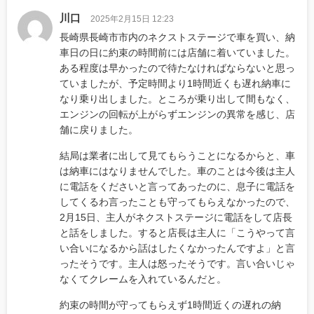
川口
2025年2月15日 12:23
長崎県長崎市市内のネクストステージで車を買い、納
車日の日に約束の時間前には店舗に着いていました。
ある程度は早かったので待たなければならないと思っ
ていましたが、予定時間より1時間近くも遅れ納車に
なり乗り出しました。ところが乗り出して間もなく、
エンジンの回転が上がらずエンジンの異常を感じ、店
舗に戻りました。
結局は業者に出して見てもらうことになるからと、車
は納車にはなりませんでした。車のことは今後は主人
に電話をくださいと言ってあったのに、息子に電話を
してくるわ言ったことも守ってもらえなかったので、
2月15日、主人がネクストステージに電話をして店長
と話をしました。すると店長は主人に「こうやって言
い合いになるから話はしたくなかったんですよ」と言
ったそうです。主人は怒ったそうです。言い合いじゃ
なくてクレームを入れているんだと。
約束の時間が守ってもらえず1時間近くの遅れの納