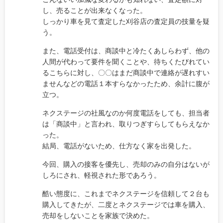
し、売ることが出来なくなった。
しっかり車を見て査定した刈谷店の査定員の技量を疑
う。
また、電話受付は、商談中と冷たくあしらわず、他の
人間が代わって要件を聞くことや、待ちくたびれてい
るこちらに対し、〇〇はまだ商談中で連絡が遅れすい
ませんなどの電話１本すらなかったため、余計に腹が
立つ。
ネクステージの社風なのか何度電話をしても、担当者
は「商談中」と言われ、取りつぎすらしてもらえなか
った。
結局、電話がないため、仕方なく家を出発した。
今回、購入の接客を優先し、売却のみの自分はないが
しろにされ、軽視された形であろう。
酷い態度に、これまでネクステージを信頼して２台も
購入してきたが、二度とネクステージでは車を購入、
売却をしないことを家族で決めた。