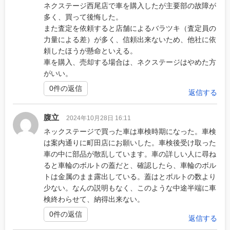
ネクステージ西尾店で車を購入したが主要部の故障が
多く、買って後悔した。
また査定を依頼すると店舗によるバラツキ（査定員の
力量による差）が多く、信頼出来ないため、他社に依
頼したほうが懸命といえる。
車を購入、売却する場合は、ネクステージはやめた方
がいい。
0件の返信
返信する
腹立
2024年10月28日 16:11
ネックステージで買った車は車検時期になった。車検
は案内通りに町田店にお願いした。車検後受け取った
車の中に部品が散乱しています。車の詳しい人に尋ね
ると車輪のボルトの蓋だと、確認したら、車輪のボル
トは金属のまま露出している。蓋はとボルトの数より
少ない。なんの説明もなく、このような中途半端に車
検終わらせて、納得出来ない。
0件の返信
返信する