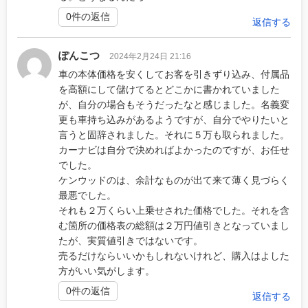
0件の返信
返信する
ぽんこつ
2024年2月24日 21:16
車の本体価格を安くしてお客を引きずり込み、付属品
を高額にして儲けてるとどこかに書かれていました
が、自分の場合もそうだったなと感じました。名義変
更も車持ち込みがあるようですが、自分でやりたいと
言うと固辞されました。それに５万も取られました。
カーナビは自分で決めればよかったのですが、お任せ
でした。
ケンウッドのは、余計なものが出て来て薄く見づらく
最悪でした。
それも２万くらい上乗せされた価格でした。それを含
む箇所の価格表の総額は２万円値引きとなっていまし
たが、実質値引きではないです。
売るだけならいいかもしれないけれど、購入はよした
方がいい気がします。
0件の返信
返信する