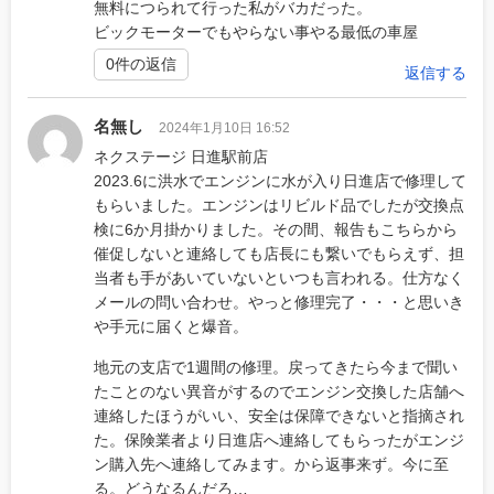
無料につられて行った私がバカだった。
ビックモーターでもやらない事やる最低の車屋
0件の返信
返信する
名無し
2024年1月10日 16:52
ネクステージ 日進駅前店
2023.6に洪水でエンジンに水が入り日進店で修理して
もらいました。エンジンはリビルド品でしたが交換点
検に6か月掛かりました。その間、報告もこちらから
催促しないと連絡しても店長にも繋いでもらえず、担
当者も手があいていないといつも言われる。仕方なく
メールの問い合わせ。やっと修理完了・・・と思いき
や手元に届くと爆音。
地元の支店で1週間の修理。戻ってきたら今まで聞い
たことのない異音がするのでエンジン交換した店舗へ
連絡したほうがいい、安全は保障できないと指摘され
た。保険業者より日進店へ連絡してもらったがエンジ
ン購入先へ連絡してみます。から返事来ず。今に至
る。どうなるんだろ…