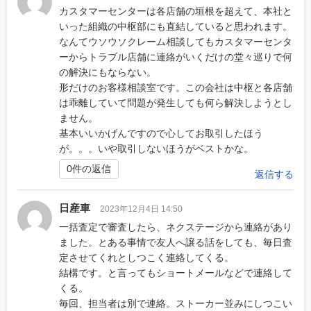
カスタマーセンターは各店舗の垣根を超えて、本社と
いった組織の中枢部にも直結していると思われます。
なんてウソウソクレーム相談してもカスタマーセンタ
ーからトラブル店舗に連絡がいくだけの堂々巡りで何
の解決にもならない。
形だけのお客様相談室です。この会社は中枢と各店舗
は乖離していて問題が発生しても何ら解決しようとし
ません。
基本いいかげんですので心してお取引したほう
が。。。いや取引しないほうがベストかな。
0件の返信
返信する
日産車
2023年12月4日 14:50
一括査定で審査したら、ネクステージから連絡があり
ました。とある事情で友人へ譲る話をしても、毎日査
定させてくれとしつこく連絡してくる。
結構です。と言ってもショートメールなどで連絡して
くる。
毎回、担当者は別で連絡。ストーカー並みにしつこい