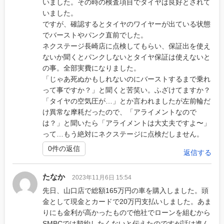
いました。その時の検査項目でタイヤは良好とされて
いました。
ですが、確認するとタイヤのワイヤーが出ている状態
でバーストやパンク直前でした。
ネクステージ長崎店に点検してもらい、保証出を使え
ないか聞くとパンクしないとタイヤ保証は使えないと
の事。全部実費になりました。
「じゃあ死ぬかもしれないのにバーストするまで乗れ
って事ですか？」と聞くと苦笑い。ふざけてますか？
「タイヤの空気圧が…」とか言われましたが左前輪だ
け異常な摩耗だったので、「アライメントなので
は？」と聞いたら「アライメントは大丈夫ですよ〜」
って…もう絶対にネクステージに点検だしません。
0件の返信
返信する
たなか
2023年11月6日 15:54
先日、山口店で総額165万円の車を購入しました。頭
金として現金とカードで20万円支払いしました。あま
りにも金利が高かったもので他社でローンを組むから
SMBCでは契約したくないと伝えたのですが話は進ん