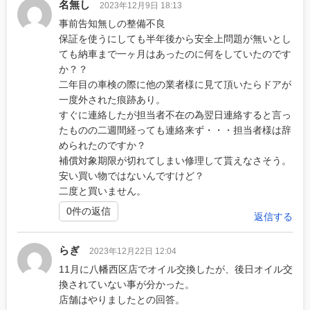
名無し
2023年12月9日 18:13
事前告知無しの整備不良
保証を使うにしても半年後から安全上問題が無いとし
ても納車まで一ヶ月はあったのに何をしていたのです
か？？
二年目の車検の際に他の業者様に見て頂いたらドアが
一度外された痕跡あり。
すぐに連絡したが担当者不在の為翌日連絡すると言っ
たものの二週間経っても連絡来ず・・・担当者様は辞
められたのですか？
補償対象期限が切れてしまい修理して貰えなさそう。
安い買い物ではないんですけど？
二度と買いません。
0件の返信
返信する
らぎ
2023年12月22日 12:04
11月に八幡西区店でオイル交換したが、後日オイル交
換されていない事が分かった。
店舗はやりましたとの回答。