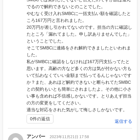
でるので解約できないとのことでした。
やむなく受け入れSMBCに一括支払い額を確認したと
ころ167万円と言われました。
20万円が差し引かれてないのです。担当の方に確認し
たところ「漏れてました。申し訳ありませんでした」
ということでした。
そこてSMBCに連絡をされ解約できましたといわれま
した。
私がSMBCに確認をしなければ167万円支払ってたと
思います。高齢の方など多くの方は気が付かない方も
いて払わなくていい金額まで払ってるんじゃないです
か？また、あれほど解約できないと断られてたSMBC
との契約もいとも簡単にされましたよ。その他に小さ
い事も含めれば不信感しかないです。とりあえず担当
の方の変更をしてください。
適当な対応をされた気がして悔しさしかないです。
0件の返信
返信する
アンバー
2023年11月21日 17:58