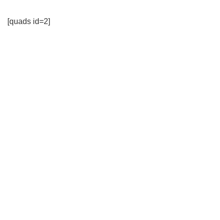
[quads id=2]