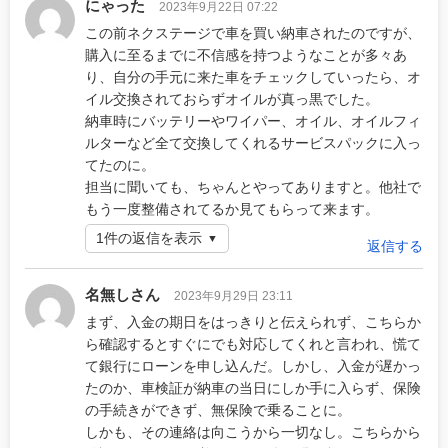
にゃった
2023年9月22日 07:22
この前ネクステージで車を買い納車されたのですが、
購入に至るまでに不信感を持つようなことが多々あ
り、自分の手元に来た車をチェックしていったら、オ
イル交換されておらずオイルが真っ黒でした。
納車時にバッテリーやワイパー、オイル、オイルフィ
ルターなど全て交換してくれるサービスパックに入っ
てたのに。
担当に聞いても、ちゃんとやってありますと。他社で
もう一度整備されてるか見てもらって来ます。
1件の返信を表示
返信する
名無しさん
2023年9月29日 23:11
まず、入金の期日をはっきりと伝えられず、こちらか
ら確認するとすぐにでも対応してくれと言われ、慌て
て銀行にローンを申し込んだ。しかし、入金が遅かっ
たのか、車検証が納車の当日にしか手に入らず、保険
の手続きができず、無保険で乗ることに。
しかも、その連絡は向こうから一切なし。こちらから