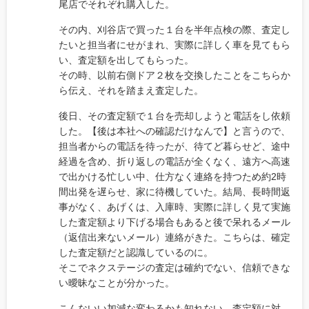
尾店でそれぞれ購入した。
その内、刈谷店で買った１台を半年点検の際、査定し
たいと担当者にせがまれ、実際に詳しく車を見てもら
い、査定額を出してもらった。
その時、以前右側ドア２枚を交換したことをこちらか
ら伝え、それを踏まえ査定した。
後日、その査定額で１台を売却しようと電話をし依頼
した。【後は本社への確認だけなんで】と言うので、
担当者からの電話を待ったが、待てど暮らせど、途中
経過を含め、折り返しの電話が全くなく、遠方へ高速
で出かける忙しい中、仕方なく連絡を持つため約2時
間出発を遅らせ、家に待機していた。結局、長時間返
事がなく、あげくは、入庫時、実際に詳しく見て実施
した査定額より下げる場合もあると後で呆れるメール
（返信出来ないメール）連絡がきた。こちらは、確定
した査定額だと認識しているのに。
そこでネクステージの査定は確約でない、信頼できな
い曖昧なことが分かった。
こんないい加減な変わるかも知れない、査定額に対