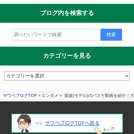
ブログ内を検索する
カテゴリーを見る
カ
テ
ゴ
サワベブログTOP
エンタメ
菜波(モデル)のバスケ動画を紹介！
リ
ー
を
見
る