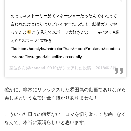
めっちゃストーリー見てマネージャーだったんですねって
言われたけどばりばりプレイヤーだったよ、結構ガチでや
ってたよ
こう見えてスポーツ大好きだよ！！ #バスケ#衰
えた#スポーツ#大好き
#fashion#hairstyle#haircolor#hair#model#makeup#coodina
te#ootd#instagood#instalike#instadaily
菜波
さん(@nanami10910)がシェアした投稿 –
2018年 3月月21日午前6時50分PDT
確かに、非常にリラックスした雰囲気の動画でありながら
美しさという点では全く抜かりありません！
こういった日々の何気ない一コマを切り取っても絵になる
なんて、本当に素晴らしいと思います。