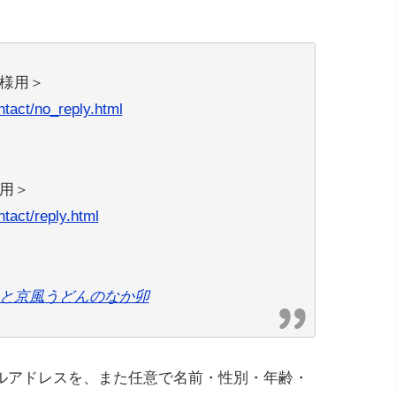
様用＞
ntact/no_reply.html
用＞
ntact/reply.html
と京風うどんのなか卯
ルアドレスを、また任意で名前・性別・年齢・