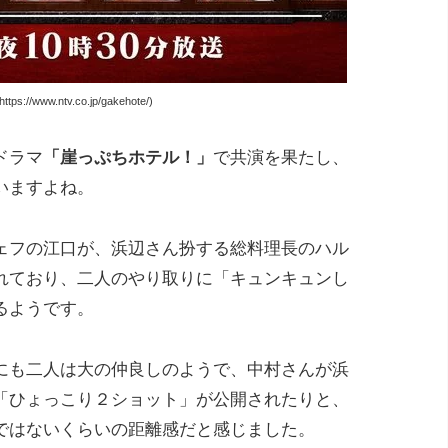
s://www.ntv.co.jp/gakehote/)
ドラマ
「崖っぷちホテル！」
で共演を果たし、
いますよね。
ェフの江口が、浜辺さん扮する総料理長のハル
れており、二人のやり取りに「キュンキュンし
るようです。
にも二人は大の仲良しのようで、中村さんが浜
「ひょっこり２ショット」が公開されたりと、
ではないくらいの距離感だと感じました。