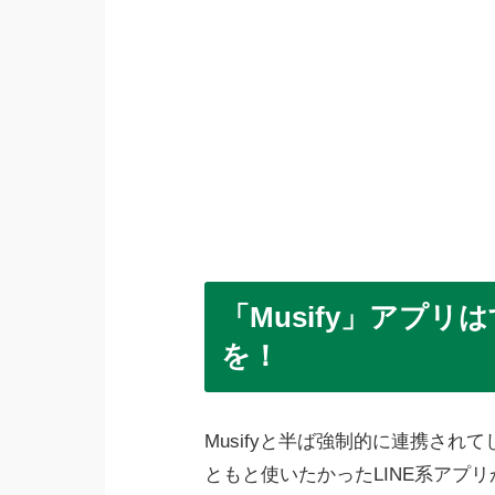
「Musify」アプ
を！
Musifyと半ば強制的に連携さ
ともと使いたかったLINE系アプ