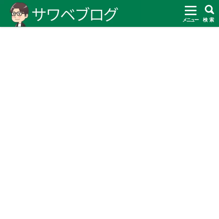
メニュー
検 索