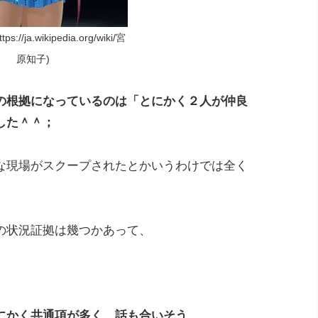
://ja.wikipedia.org/wiki/宮
原知子)
の根拠になっているのは「とにかく２人が仲良
した＾＾；
な現場がスクープされたとかいうわけでは全く
の状況証拠は幾つかあって、
にかく共通項が多く、話も合いそう