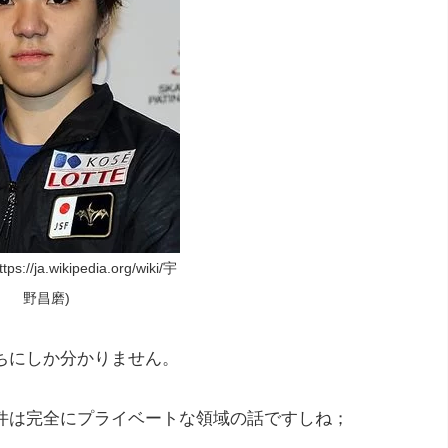
://ja.wikipedia.org/wiki/宇
野昌磨)
ちにしか分かりません。
件は完全にプライベートな領域の話ですしね；