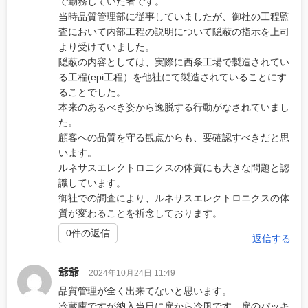
で勤務していた者です。
当時品質管理部に従事していましたが、御社の工程監
査において内部工程の説明について隠蔽の指示を上司
より受けていました。
隠蔽の内容としては、実際に西条工場で製造されてい
る工程(epi工程）を他社にて製造されていることにす
ることでした。
本来のあるべき姿から逸脱する行動がなされていまし
た。
顧客への品質を守る観点からも、要確認すべきだと思
います。
ルネサスエレクトロニクスの体質にも大きな問題と認
識しています。
御社での調査により、ルネサスエレクトロニクスの体
質が変わることを祈念しております。
0件の返信
返信する
爺爺
2024年10月24日 11:49
品質管理が全く出来てないと思います。
冷蔵庫ですが納入当日に扉から冷風です。扉のパッキ