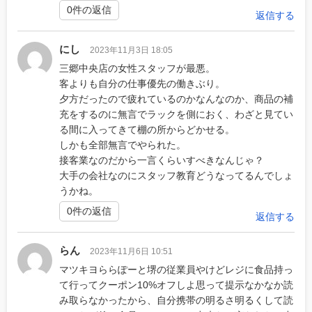
0件の返信
返信する
にし
2023年11月3日 18:05
三郷中央店の女性スタッフが最悪。
客よりも自分の仕事優先の働きぶり。
夕方だったので疲れているのかなんなのか、商品の補
充をするのに無言でラックを側におく、わざと見てい
る間に入ってきて棚の所からどかせる。
しかも全部無言でやられた。
接客業なのだから一言くらいすべきなんじゃ？
大手の会社なのにスタッフ教育どうなってるんでしょ
うかね。
0件の返信
返信する
らん
2023年11月6日 10:51
マツキヨららぽーと堺の従業員やけどレジに食品持っ
て行ってクーポン10%オフしよ思って提示なかなか読
み取らなかったから、自分携帯の明るさ明るくして読