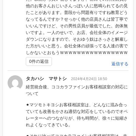
他のお客さんおじいさんっぽい人に怒鳴られてるの見
たことがあります。普段から問題有りですね教育どう
なってるんですか？せっかく他の店員さんは皆丁寧で
いいんですけど、その男性店員が最低でした。勿体無
いですよ。一人のせいで、お店、会社全体のイメージ
ダウンになりますので。そおゆう奴はさっさと解雇し
た方がいいと思う。会社全体の頑張ってる人達の害で
しかないとおもうＷＷＷＷＷＷＷＷＷＷＷＷＷＷＷＷ
0件の返信
返信する
タカハシ マサトシ
2024年4月24日 18:50
経営統合後、ココカラファインお客様相談室の対応に
ついて
⚫︎マツモトキヨシお客様相談室は、どんなに混み合っ
ていても改善をかさね適切な対応をしているのでオペ
レーターへのつながりが、待ち時間が、徐々に短縮さ
れよくなってきている。