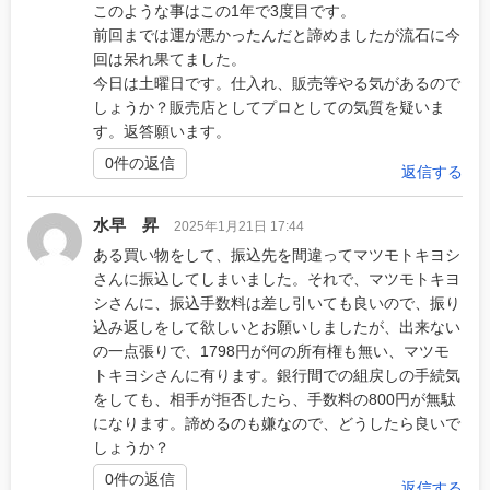
このような事はこの1年で3度目です。
前回までは運が悪かったんだと諦めましたが流石に今
回は呆れ果てました。
今日は土曜日です。仕入れ、販売等やる気があるので
しょうか？販売店としてプロとしての気質を疑いま
す。返答願います。
0件の返信
返信する
水早 昇
2025年1月21日 17:44
ある買い物をして、振込先を間違ってマツモトキヨシ
さんに振込してしまいました。それで、マツモトキヨ
シさんに、振込手数料は差し引いても良いので、振り
込み返しをして欲しいとお願いしましたが、出来ない
の一点張りで、1798円が何の所有権も無い、マツモ
トキヨシさんに有ります。銀行間での組戻しの手続気
をしても、相手が拒否したら、手数料の800円が無駄
になります。諦めるのも嫌なので、どうしたら良いで
しょうか？
0件の返信
返信する