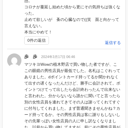
惑。
コロナが蔓延し始めた頃から更にその気持ちは強くな
った。
止めて欲しいが 蚤の心臓なので((笑 面と向かって
言えない。
本当にやめて！
0件の返信
返信する
歩 歩
2024年3月17日 06:46
マツキヨWowの植木野店で買い物した者ですが、こ
この眼鏡の男性店員が最低でした。名札はこぐれって
ありました。dポイントカード持ってるか聞かれなく
て出すの遅くなったんだけど、勝手に会計されて。ポ
イントつけてって出したら会計終わったんで出来ない
と言われた。分からないなら誰かに聞いてと言ったら
別の女性店員を連れてきてその人は謝ってくれてすぐ
に付与してくれました。まず普通聞きませんかね？カ
ード持ってるか。その男性店員は客に謝りもしないし
その先輩っぽい女性店員の人に申し訳なくなりまし
た。以前から買い物してますが、前にその男性店員が