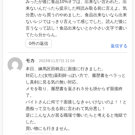
みったが後に食品10%オフは、出来ない言われた。出
来ないんだったら提示した時読み取る前に言えよ。気
分悪いから買うのやめました。食品出来ないなら出来
ないレジではっきり言えって感じでした。読んだ後に
言うなって話し！食品出来ないとか小さい文字で書い
てたら分からん。
0件の返信
返信する
モカ
2023年11月7日 21:04
本日、練馬区田柄店に面接に行きました。
対応した(女性)薬剤師っぽい方で、履歴書をペラっと
し真剣に見る気の無い対応。
メモを取り、履歴書を返され５分も掛からず面接終
了。
バイトさんに何で？面接しなきゃいけないのよ！！と
愚痴って立ち去る前に言われて気分悪し！
逆にこんな人が居る職場で働いたらと考えると地獄で
した。
買い物にも行きません。