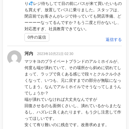
り
レジ待ちしてて目の前にバスが来て買いたいもの
も買えず、放置してバスに乗りました。スタッフは、
閉店前でお客さんがレジで待っていても閉店準備、ど
ーーーーなってるんですか？もう二度と行かないし、
対応悪すぎ、社員教育できてない。
0件の返信
返信する
河内
2023年10月21日 02:30
マツキヨのプライベートブランドのアルミホイルが、
何度も端が潰れていて、その場所から斜めに切れてし
まって、ラップで良くある感じで段々とクルクル小さ
くなって、いつも、元に戻すまでの部分が無駄になっ
てしまう。なんでアルミホイルでそうなってしまうん
でしょうか？
端が潰れていなければ大丈夫なんですが
回復させるのも面倒くさいし、潰れているからまたな
るし、ハズレに良くあたります。もう少し注意して作
ってほしいです。
安くて有り難いのに残念です。改善求めます。