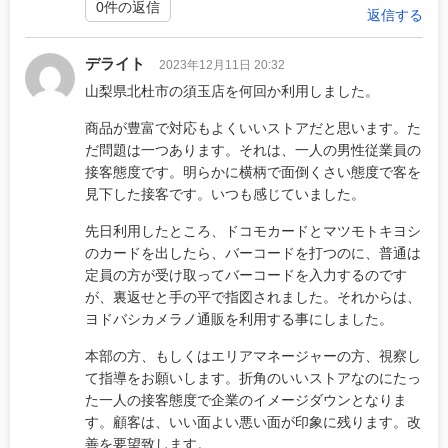
0件の返信
返信する
デライト
2023年12月11日 20:32
山梨県北杜市の須玉店を何回か利用しました。
商品が豊富で対応もよくいいストアだと思います。た
だ問題は一つあります。それは、一人の男性従業員の
接客態度です。明らかに横柄で面倒くさい態度で客を
見下した接客です。いつも感じていました。
先日利用したところ、ドコモカードとマツモトキヨシ
のカードを出したら、バーコードを打つのに、普通は
定員の方が受け取ってバーコードを入力するのです
が、裏返せと手の平で指図されました。それからは、
ヨドバシカメラノ通販を利用する事にしました。
本部の方、もしくはエリアマネージャーの方、視察し
て指導をお願いします。折角のいいストアなのにたっ
た一人の接客態度で企業のイメージダウンとなりま
す。顧客は、いい面よい悪い面が印象に残ります。改
善を要望致します。