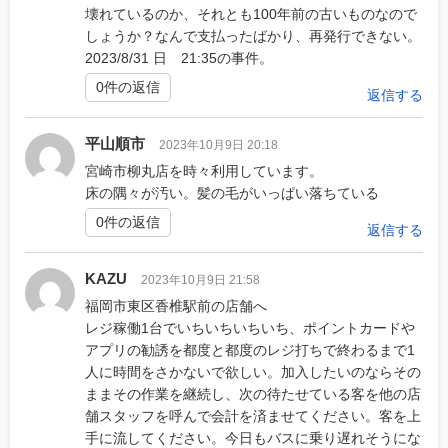
壊れているのか、それとも100年前の古いものなので
しょうか？なんで支払ったばかり、再発行できない。
2023/8/31 日 21:35の事件。
0件の返信
返信する
平山順市
2023年10月9日 20:18
宮崎市柳丸店を時々利用しています。
床の隅々が汚い。髪の毛がいっぱい落ちている
0件の返信
返信する
KAZU
2023年10月9日 21:58
福岡市東区香椎駅前の店舗へ
レジ稼働1台でいちいちいちいち、ポイントカードや
アプリの勧誘を都度と都度のレジ打ちで終わるまで1
人に時間をさかないで欲しい。加入したいのならその
ままその作業を継続し、次の待たせている客を他の店
舗スタッフを呼んで会計を済ませてください。客を上
手に流してください。今日もバスに乗り遅れそうにな