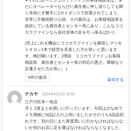
⚫︎それに比べてココカラファインお客様相談室は、未
だにオペレーターならびに責任者に申し送りしても聞
く耳持たず勝手に2ガイダンスで切電されてしまう。
非常に不愉快怒り心頭、その責任は、お客様相談室を
統括している責任者とセンター長にあり。こんなココ
カラファインなら会社全体の足を引っ張るばかり。
(売上)これを機会にココカラファインを吸収しマツモ
トキヨシ1本で経営を見直した方が良いと思います
す。検討願います。(理由 ココカラファインお客様
相談室、責任者とセンター長の対応の悪さ。降格なり
左遷させた方が良い。)
0件の返信
返信する
ナカヤ
2024年6月1日 20:50
江戸川区本一色店
月１.2度まとめ買いに行っています。今回は少なめで
メモ用紙に9品記入の上伺いましたがそのうち3品品切
れです。別の日にまた再度買いに行かなければならな
いか別のお店に足を運ばなければならなくなました。