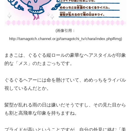
(画像引用：
http://tamagotch.channel.or.jp/tamagotchi_tv/chara/index.php#img)
まきこは、ぐるぐる縦ロールの豪華なヘアスタイルが印象
的な「メス」のたまごっちです。
ぐるぐるヘアーには命を懸けていて、めめっちをライバル
視しているんだとか。
髪型が乱れる雨の日は嫌いだそうですし、その見た目から
も割と高飛車な印象を持ちますね。
プライドが高いということですが、自分の外見に絡む「美