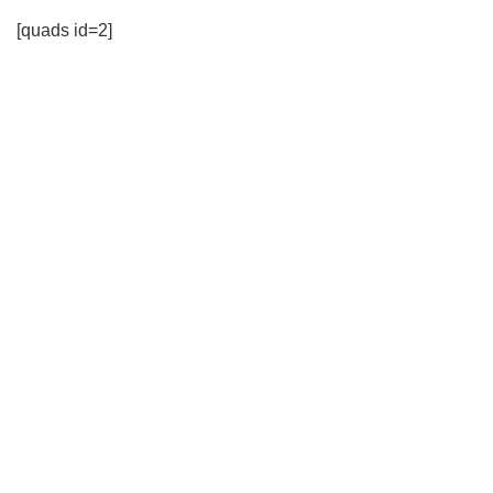
[quads id=2]