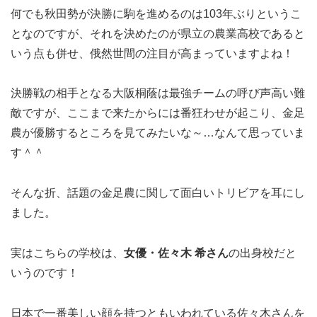
何でも秋田勢が決勝に駒を進めるのは103年ぶりというこ
となのですが、それを決めたのが県立の農業高校であると
いう点も併せ、俄然世間の注目が高まっていますよね！
決勝戦の相手となる大阪桐蔭は最強チームの呼び声高い難
敵ですが、ここまで来たからには番狂わせが起こり、金足
農が優勝するところを見てみたいな～…なんて思っていま
す＾＾
そんな折、話題の金足農に関して面白いトリビアを耳にし
ました。
実はこちらの学校は、
女優・佐々木 希さん
の出身校だと
いうのです！
日本で一番美しい顔を持つともいわれている佐々木さんを