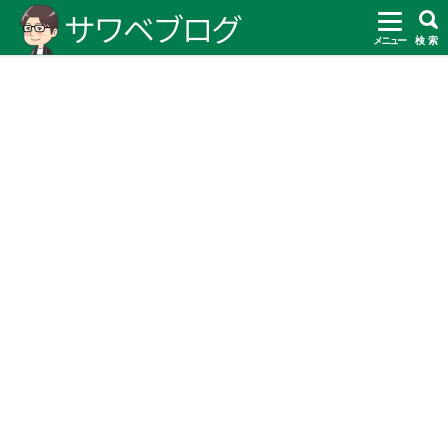
メニュー
検 索