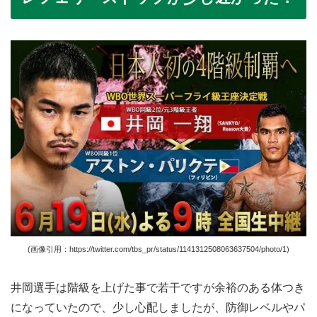
(画像引用：https://twitter.com/tbs_pr/status/1141312508063637504/photo/1)
井岡選手は階級を上げた事で若干ですが余裕のある体つき
になっていたので、少し心配しましたが、防御レベルやパ