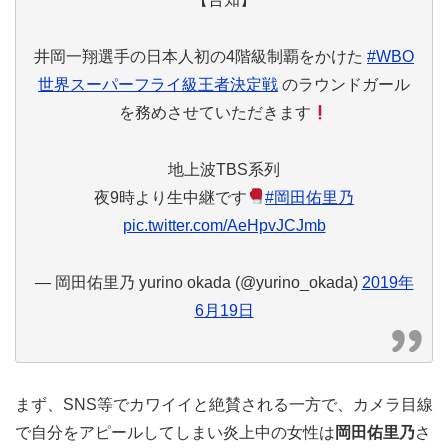
井岡一翔選手の日本人初の4階級制覇をかけた
#WBO
世界スーパーフライ級王者決定戦
のラウンドガール
を務めさせていただきます
地上波TBS系列
夜9時より生中継です
#岡田佑里乃
pic.twitter.com/AeHpvJCJmb
— 岡田佑里乃 yurino okada (@yurino_okada)
2019年
6月19日
まず、SNS等でカワイイと絶賛される一方で、カメラ目線
で自分をアピールしてしまい炎上中の女性は
岡田佑里乃
さ