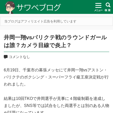
メニュー
検 索
当ブログはアフィリエイト広告を利用しています
井岡一翔vsパリクテ戦のラウンドガール
は誰？カメラ目線で炎上？
コメントなし
6月19日、千葉市の幕張メッセにて井岡一翔vsアストン・
パリクテのボクシング・スーパーフライ級王座決定戦が行
われました。
結果は10回TKOで井岡選手が見事に４階級制覇を達成し
ましたが、SNS等では試合をした両選手とは別のある人物
が話題になっています。