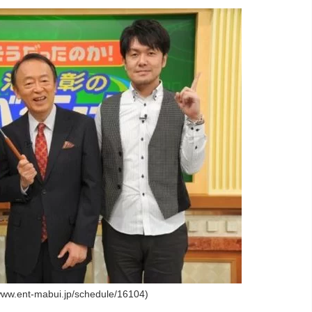
.ent-mabui.jp/schedule/16104)