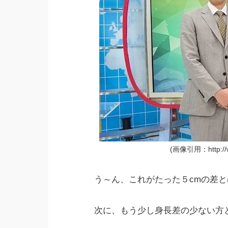
(画像引用：http://ww
う～ん、これがたった５cmの差と
次に、もう少し身長差の少ない方