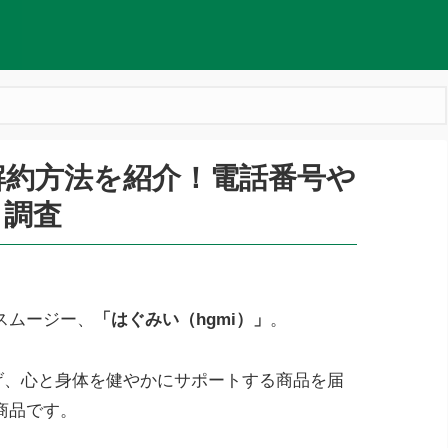
の解約方法を紹介！電話番号や
も調査
スムージー、
「はぐみい（hgmi）」
。
げ、心と身体を健やかにサポートする商品を届
商品です。