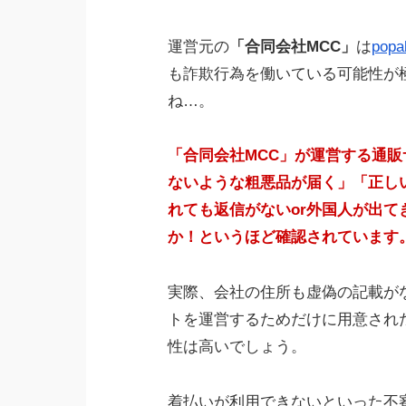
運営元の
「合同会社MCC」
は
popal
も詐欺行為を働いている可能性が
ね…。
「合同会社MCC」が運営する通
ないような粗悪品が届く」「正し
れても返信がないor外国人が出
か！というほど確認されています
実際、会社の住所も虚偽の記載が
トを運営するためだけに用意され
性は高いでしょう。
着払いが利用できないといった不