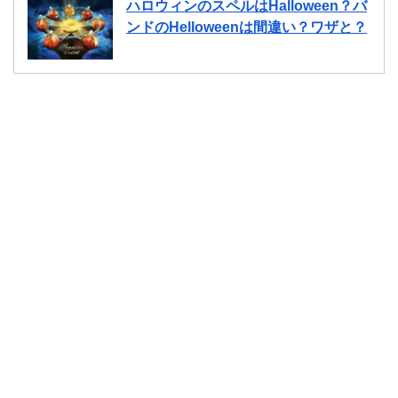
ハロウィンのスペルはHalloween？バ
ンドのHelloweenは間違い？ワザと？