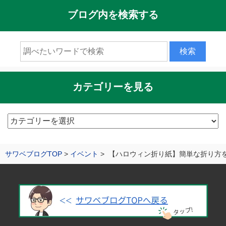
ブログ内を検索する
カテゴリーを見る
カ
テ
ゴ
サワベブログTOP
イベント
【ハロウィン折り紙】簡単な折り方
リ
ー
を
見
る