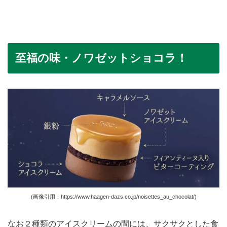
至福の味・ノワゼットショコラ！
(画像引用：https://www.haagen-dazs.co.jp/noisettes_au_chocolat/)
なお２種類のアイスクリームの間には、サクサクとした食