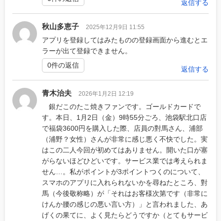
返信する
秋山多恵子
2025年12月9日 11:55
アプリを登録してはみたものの登録画面から進むとエ
ラーが出て登録できません。
0件の返信
返信する
青木治夫
2026年1月2日 12:19
銀だこのたこ焼きファンです。ゴールドカードで
す。本日、1月2日（金）9時55分ごろ、池袋駅北口店
で福袋3600円を購入した際、店員の對馬さん、浦部
（浦野？女性）さんが非常に感じ悪く不快でした。実
はこの二人今回が初めてはありません。開いた口が塞
がらないほどひどいです。サービス業では考えられま
せん…。私がポイントが3ポイントつくのについて、
スマホのアプリに入れられないかを尋ねたところ、對
馬（今後敬称略）が「それはお客様次第です（非常に
けんか腰の感じの悪い言い方）」と言われました、あ
げくの果てに、よく見たらどうですか（とてもサービ