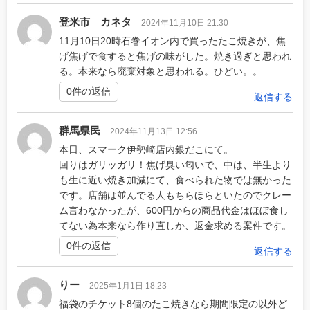
登米市 カネタ
2024年11月10日 21:30
11月10日20時石巻イオン内で買ったたこ焼きが、焦
げ焦げで食すると焦げの味がした。焼き過ぎと思われ
る。本来なら廃棄対象と思われる。ひどい。。
0件の返信
返信する
群馬県民
2024年11月13日 12:56
本日、スマーク伊勢崎店内銀だこにて。
回りはガリッガリ！焦げ臭い匂いで、中は、半生より
も生に近い焼き加減にて、食べられた物では無かった
です。店舗は並んでる人もちらほらといたのでクレー
ム言わなかったが、600円からの商品代金はほぼ食し
てない為本来なら作り直しか、返金求める案件です。
0件の返信
返信する
りー
2025年1月1日 18:23
福袋のチケット8個のたこ焼きなら期間限定の以外ど