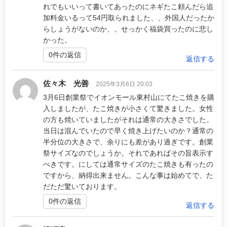
れでもいいって書いてあったのにネギたこ頼んだら追
加料金いるって54円取られました、、外国人だったか
らしょうがないのか、、せっかく福袋買ったのに悲し
かった。
0件の返信
返信する
佐々木 光善
2025年3月6日 20:03
3月6日創業祭でイオンモール東村山にてたこ焼きを購
入しましたが、たこ焼きが小さくて驚きました。女性
の方も焼いていましたがそれは通常の大きさでした。
当日は混んでいたので早く焼き上げたいのか？通常の
半分位の大きさで、余りにも差があり過ぎです。創業
祭サイズなのでしょうか。それであればその旨表示す
べきです。にしては通常サイズのたこ焼きも有ったの
ですから、納得出来ません。こんな事は始めてで、た
だただ驚いております。
0件の返信
返信する