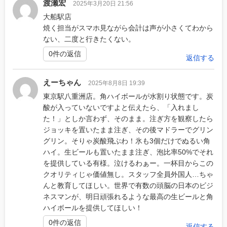
渡瀬宏
2025年3月20日 21:56
大船駅店
焼く担当がスマホ見ながら会計は声が小さくてわから
ない、二度と行きたくない。
0件の返信
返信する
えーちゃん
2025年8月8日 19:39
東京駅八重洲店。角ハイボールが水割り状態です。炭
酸が入っていないですよと伝えたら、「入れまし
た！」としか言わず、そのまま。注ぎ方を観察したら
ジョッキを置いたまま注ぎ、その後マドラーでグリン
グリン。そりゃ炭酸飛ぶわ！氷も3個だけでぬるい角
ハイ。生ビールも置いたまま注ぎ、泡比率50%でそれ
を提供している有様。泣けるわぁー。一杯目からこの
クオリティじゃ価値無し。スタッフ全員外国人…ちゃ
んと教育してほしい。世界で有数の頭脳の日本のビジ
ネスマンが、明日頑張れるような最高の生ビールと角
ハイボールを提供してほしい！
0件の返信
返信する