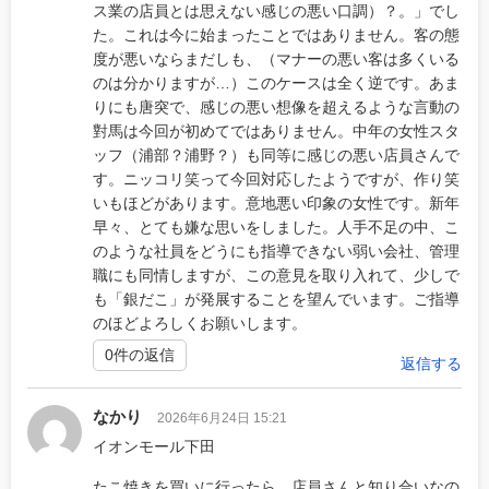
ス業の店員とは思えない感じの悪い口調）？。」でし
た。これは今に始まったことではありません。客の態
度が悪いならまだしも、（マナーの悪い客は多くいる
のは分かりますが…）このケースは全く逆です。あま
りにも唐突で、感じの悪い想像を超えるような言動の
對馬は今回が初めてではありません。中年の女性スタ
ッフ（浦部？浦野？）も同等に感じの悪い店員さんで
す。ニッコリ笑って今回対応したようですが、作り笑
いもほどがあります。意地悪い印象の女性です。新年
早々、とても嫌な思いをしました。人手不足の中、こ
のような社員をどうにも指導できない弱い会社、管理
職にも同情しますが、この意見を取り入れて、少しで
も「銀だこ」が発展することを望んでいます。ご指導
のほどよろしくお願いします。
0件の返信
返信する
なかり
2026年6月24日 15:21
イオンモール下田
たこ焼きを買いに行ったら、店員さんと知り合いなの