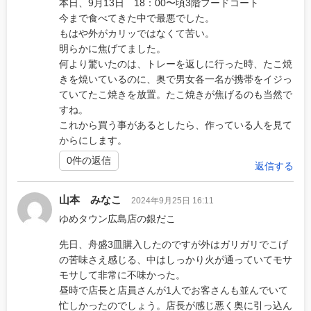
本日、9月13日 18：00〜頃3階フードコート
今まで食べてきた中で最悪でした。
もはや外がカリッではなくて苦い。
明らかに焦げてました。
何より驚いたのは、トレーを返しに行った時、たこ焼
きを焼いているのに、奥で男女各一名が携帯をイジっ
ていてたこ焼きを放置。たこ焼きが焦げるのも当然で
すね。
これから買う事があるとしたら、作っている人を見て
からにします。
0件の返信
返信する
山本 みなこ
2024年9月25日 16:11
ゆめタウン広島店の銀だこ
先日、舟盛3皿購入したのですが外はガリガリでこげ
の苦味さえ感じる、中はしっかり火が通っていてモサ
モサして非常に不味かった。
昼時で店長と店員さんが1人でお客さんも並んでいて
忙しかったのでしょう。店長が感じ悪く奥に引っ込ん