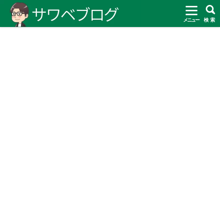
メニュー
検 索