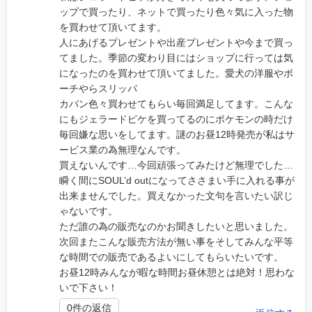
ップで買ったり、ネットで買ったり色々気に入った物
を買わせて頂いてます。
人にあげるプレゼントや出産プレゼントや今まで買っ
てました。季節の変わり目にはショップに行っては気
になったのを買わせて頂いてました。愛犬の洋服やポ
ーチやらスリッパ
カバン色々買わせてもらい毎回満足してます。こんな
にもジェラードピケを買ってるのにポケモンの時だけ
毎回嫌な思いをしてます。謎のお昼12時発売が私はサ
ービス業の為無理なんです。
買えないんです…今回頑張ってみたけど無理でした…
瞬く間にSOUL’d outになってささまい手に入れる事が
出来ませんでした。買えなかった文句を言いたい訳じ
ゃないです。
ただ誰の為の販売なのかお聞きしたいと思いました。
次回またこんな販売方法が無い事をそしてみんな平等
な時間での販売であるよいにしてもらいたいです。
お昼12時みんなが暇な時間お昼休憩とは絶対！思わな
いで下さい！
0件の返信