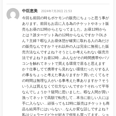
中臣恵美
2024年7月26日 21:53
今回も前回の時もポケモンの販売にちょっと思う事が
あります。前回もお店に入る為のチケットやネット販
売もお昼の12時からとなってました。お昼12時から
とは？誰ターゲット為の12時からなんですか？OLさ
ん？主婦？暇な人お昼休憩が確実に取れる人の為だけ
の販売なんですか？それ以外の人は完全に無視した販
売方法なんですよね？そうとしか考えられない販売方
法ですよね？お昼12時…みんながその時間携帯やパソ
コンを触れてネットで買える環境で居ると思えます
か？仕事してて携帯すら見れない環境だったりする人
の事をちょっと考えた事ありますか？買いたくてもそ
の時間は無理な人がいる事考えた事ありますか？そう
いう人は買えなくて仕方ないんですか？それって平等
なんでしょうか？疑問に思いました。暇な人間が買い
漁ってネットで高額で転売して…本当に欲しい人には
手に入らない…頑張っても12時に販売はチケットも商
品も結局手にはいらない…なんか変な話しですよね？
私はジェラードピケが好きで何年も買ってます。ショ