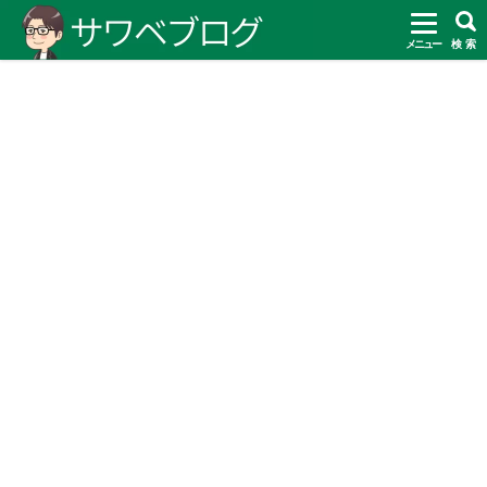
メニュー
検 索