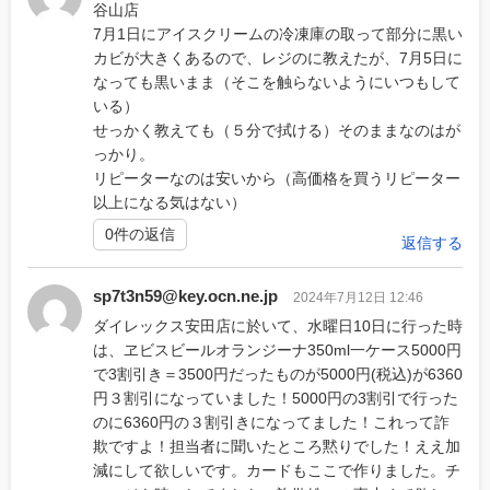
谷山店
7月1日にアイスクリームの冷凍庫の取って部分に黒い
カビが大きくあるので、レジのに教えたが、7月5日に
なっても黒いまま（そこを触らないようにいつもして
いる）
せっかく教えても（５分で拭ける）そのままなのはが
っかり。
リピーターなのは安いから（高価格を買うリピーター
以上になる気はない）
0件の返信
返信する
sp7t3n59@key.ocn.ne.jp
2024年7月12日 12:46
ダイレックス安田店に於いて、水曜日10日に行った時
は、ヱビスビールオランジーナ350ml一ケース5000円
で3割引き＝3500円だったものが5000円(税込)が6360
円３割引になっていました！5000円の3割引で行った
のに6360円の３割引きになってました！これって詐
欺ですよ！担当者に聞いたところ黙りでした！ええ加
減にして欲しいです。カードもここで作りました。チ