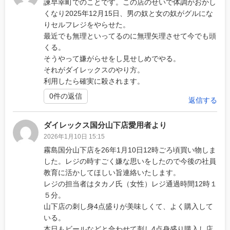
諫早幸町でのことです。この店のせいで体調がおかし
くなり2025年12月15日、男の奴と女の奴がグルにな
りセルフレジをやらせた。
最近でも無理といってるのに無理矢理させて今でも頭
くる。
そうやって嫌がらせをし見せしめでやる。
それがダイレックスのやり方。
利用したら確実に殺されます。
0件の返信
返信する
ダイレックス国分山下店愛用者より
2026年1月10日 15:15
霧島国分山下店を26年1月10日12時ごろ頃買い物しま
した。レジの時すごく嫌な思いをしたので今後の社員
教育に活かしてほしい旨連絡いたします。
レジの担当者はタカノ氏（女性）レジ通過時間12時１
５分。
山下店の刺し身4点盛りが美味しくて、よく購入して
いる。
本日もビールなどと合わせて刺し4点身盛り購入し店