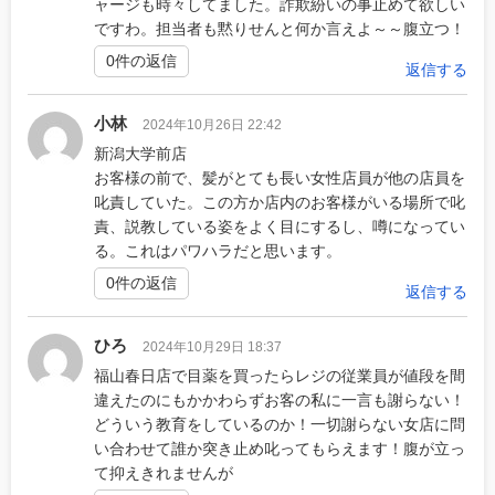
ャージも時々してました。詐欺紛いの事止めて欲しい
ですわ。担当者も黙りせんと何か言えよ～～腹立つ！
0件の返信
返信する
小林
2024年10月26日 22:42
新潟大学前店
お客様の前で、髪がとても長い女性店員が他の店員を
叱責していた。この方か店内のお客様がいる場所で叱
責、説教している姿をよく目にするし、噂になってい
る。これはパワハラだと思います。
0件の返信
返信する
ひろ
2024年10月29日 18:37
福山春日店で目薬を買ったらレジの従業員が値段を間
違えたのにもかかわらずお客の私に一言も謝らない！
どういう教育をしているのか！一切謝らない女店に問
い合わせて誰か突き止め叱ってもらえます！腹が立っ
て抑えきれませんが