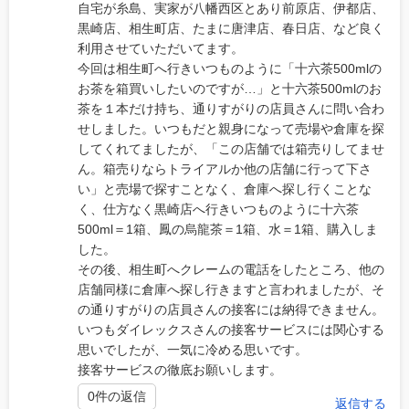
自宅が糸島、実家が八幡西区とあり前原店、伊都店、
黒崎店、相生町店、たまに唐津店、春日店、など良く
利用させていただいてます。
今回は相生町へ行きいつものように「十六茶500mlの
お茶を箱買いしたいのですが…」と十六茶500mlのお
茶を１本だけ持ち、通りすがりの店員さんに問い合わ
せしました。いつもだと親身になって売場や倉庫を探
してくれてましたが、「この店舗では箱売りしてませ
ん。箱売りならトライアルか他の店舗に行って下さ
い」と売場で探すことなく、倉庫へ探し行くことな
く、仕方なく黒崎店へ行きいつものように十六茶
500ml＝1箱、鳳の烏龍茶＝1箱、水＝1箱、購入しま
した。
その後、相生町へクレームの電話をしたところ、他の
店舗同様に倉庫へ探し行きますと言われましたが、そ
の通りすがりの店員さんの接客には納得できません。
いつもダイレックスさんの接客サービスには関心する
思いでしたが、一気に冷める思いです。
接客サービスの徹底お願いします。
0件の返信
返信する