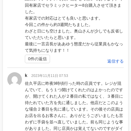
回有家店でセラミックヒーター8台購入させて頂きま
した。
有家店での対応はとても良いと思います。
今回この件から約3週間たちました。
わざと日にち空けました。奥山さんが少しでも反省し
ていただいたらと思います。
最後に一言店長がああゆう態度だから従業員もかなっ
て気持ちになります！！
0件の返信
返信する
k
2023年11月11日 07:53
佐久平店に昨夜9時頃行った時の店員です。レジが混
んでいて、もう１つ開けてくれたのはよかったのです
が、開けてくれた人が２番目の私ではなく、３番目に
待たれていた方を先に通しました。他店だとこのよう
な場合２番目を先に通しています。その後その店員は
お店を出るお客さんに、ありがとうございましたも言
わずに手袋を並べ直していました。前も同じような事
がありました。同じ店員かは覚えてないのですがダイ