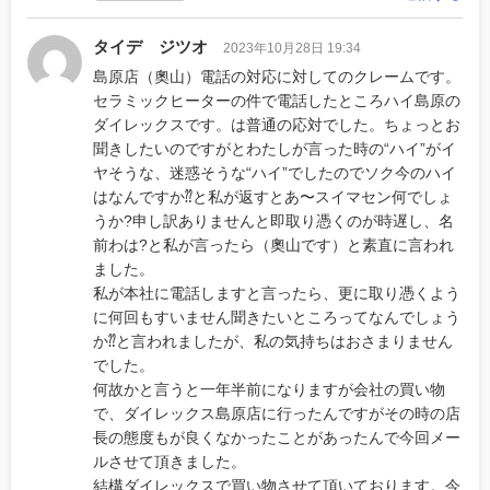
タイデ ジツオ
2023年10月28日 19:34
島原店（奧山）電話の対応に対してのクレームです。
セラミックヒーターの件で電話したところハイ島原の
ダイレックスです。は普通の応対でした。ちょっとお
聞きしたいのですがとわたしが言った時の“ハイ”がイ
ヤそうな、迷惑そうな“ハイ”でしたのでソク今のハイ
はなんですか⁇と私が返すとあ〜スイマセン何でしょ
うか?申し訳ありませんと即取り憑くのが時遅し、名
前わは?と私が言ったら（奧山です）と素直に言われ
ました。
私が本社に電話しますと言ったら、更に取り憑くよう
に何回もすいません聞きたいところってなんでしょう
か⁇と言われましたが、私の気持ちはおさまりません
でした。
何故かと言うと一年半前になりますが会社の買い物
で、ダイレックス島原店に行ったんですがその時の店
長の態度もが良くなかったことがあったんで今回メー
ルさせて頂きました。
結構ダイレックスで買い物させて頂いております。今