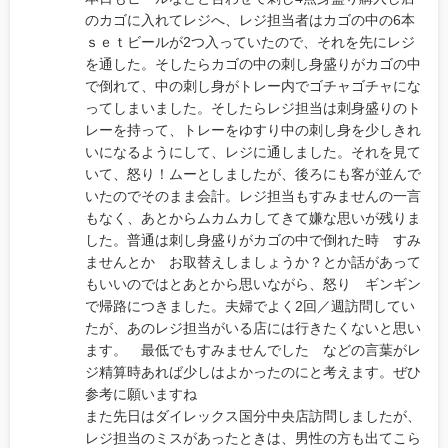
のカゴに入れてレジへ、レジ担当者はカゴの中の6本
ｓｅｔビールが2つ入っていたので、それを先にレジ
を通した。そしたらカゴの中の刺し身盛りがカゴの中
で倒れて、中の刺し身がトレー内でゴチャゴチャにな
ってしまいました。そしたらレジ担当は刺身盛りのト
レーを持って、トレーをゆすり中の刺し身を少しきれ
いになるようにして、レジに通しました。それを見て
いて、怒り！ムーとしましたが、後ろにも客が並んで
いたのでそのまま会計。レジ担当もすみませんの一言
もなく、あとからムカムカしてきて嫌な思いが残りま
した。普通は刺し身盛りがカゴの中で倒れた時 すみ
ませんとか お取替えしましょうか？とか話があって
もいいのではとあとから思いながら、怒り ギンギン
で帰路につきました。夫婦でよく2回／週訪問してい
たが、あのレジ担当がいる店には行きたくないと思い
ます。 最低でもすみませんでした などの言葉がレ
ジ精算時あれば少しはよかったのにと考えます。ぜひ
参考に願いますね
また先日はダイレックス国分中央店訪問しましたが、
レジ担当のミスがあったときは、男性の方も出てこら