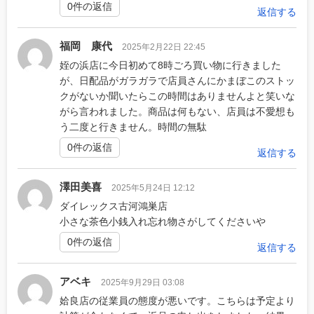
0件の返信
返信する
福岡 康代
2025年2月22日 22:45
姪の浜店に今日初めて8時ごろ買い物に行きました
が、日配品がガラガラで店員さんにかまぼこのストッ
クがないか聞いたらこの時間はありませんよと笑いな
がら言われました。商品は何もない、店員は不愛想も
う二度と行きません。時間の無駄
0件の返信
返信する
澤田美喜
2025年5月24日 12:12
ダイレックス古河鴻巣店
小さな茶色小銭入れ忘れ物さがしてくださいや
0件の返信
返信する
アベキ
2025年9月29日 03:08
姶良店の従業員の態度が悪いです。こちらは予定より