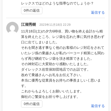
レックスではどのような指導なのでしょうか？
0件の返信
返信する
江湖秀樹
2023年11月18日 22:29
11月18日(土)の夕方6時頃、買い物を終え会計から精
算を終えたところ、レジ袋を忘れた事に気付き思わず
口に出てしまいました。
それを聞き逃す事なく他のお客様のレジ対応をされて
いたレジ係の乗越さんが私のバーコード精算にも関わ
らず再び継続でレジ袋を頂き精算できました。
その神対応に大変助かり感動いたしました。
ダイレックス佐世保卸団地店でのお話です。
改めて乗越さんへお礼をお伝え下さい。
本当に優秀な従業員をお持ちの事羨ましいく思いま
す。
これからもよろしくお願いいたします。
御社のご繁栄をお祈り申し上げます。
0件の返信
返信する