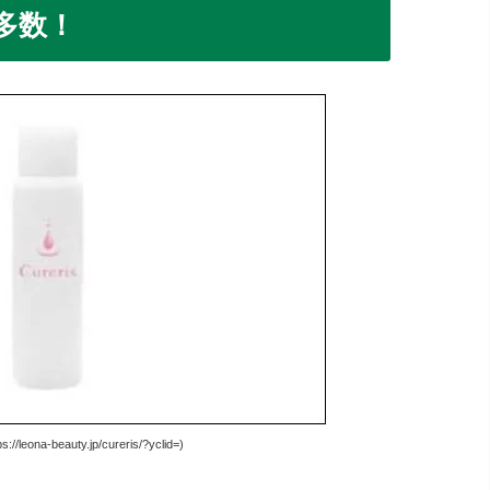
多数！
leona-beauty.jp/cureris/?yclid=)