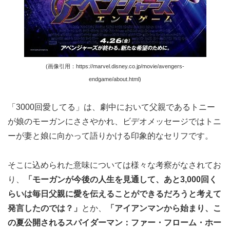
(画像引用：https://marvel.disney.co.jp/movie/avengers-
endgame/about.html)
「3000回愛してる」は、劇中において父親であるトニー
が娘のモーガンにささやかれ、ビデオメッセージではトニ
ーが妻と娘に向かって語りかける印象的なセリフです。
そこに込められた意味については様々な考察がなされてお
り、
「モーガンが今後の人生を見通して、あと3,000回く
らいは毎日父親に愛を伝えることができるだろうと考えて
発言したのでは？」
とか、
「アイアンマンから始まり、こ
の夏公開されるスパイダーマン：ファー・フローム・ホー