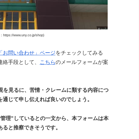
tps://www.uny.co.jp/shop)
「お問い合わせ」ページ
をチェックしてみる
連絡手段として、
こちら
のメールフォームが案
表現を見るに、苦情・クレームに類する内容につ
を通じて申し伝えれば良いのでしょう。
括管理”しているとの一文から、本フォームは本
あると推察できそうです。