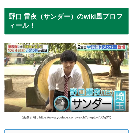
野口 雷夜（サンダー）のwiki風プロフ
ィール！
(画像引用：https://www.youtube.com/watch?v=epLjv78OgXY)