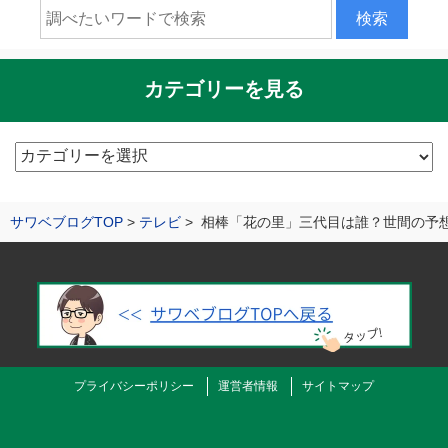
カテゴリーを見る
カ
テ
ゴ
サワベブログTOP
テレビ
相棒「花の里」三代目は誰？世間の予
リ
ー
を
見
る
プライバシーポリシー
運営者情報
サイトマップ