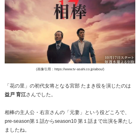
(画像引用：https://www.tv-asahi.co.jp/aibou/)
「花の里」の初代女将となる宮部 たまき役を演じたのは
益戸 育江
さんでした。
相棒の主人公・右京さんの「元妻」という役どころで、
pre-season第１話からseason10 第１話まで出演を果たし
ましたね。