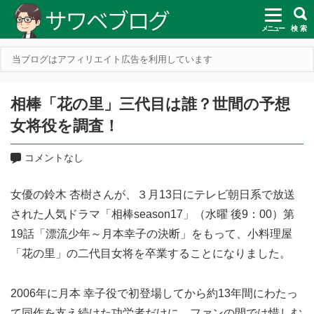
メニュー
検 索
当ブログはアフィリエイト広告を利用しています
相棒「花の里」三代目は誰？世間の予想
女将役を調査！
コメントなし
女優の鈴木 杏樹さんが、３月13日にテレビ朝日系で放送
された人気ドラマ「相棒season17」（水曜 後9：00）第
19話「漂流少年～月本幸子の決断」をもって、小料理屋
「花の里」の二代目女将を卒業することになりました。
2006年に月本 幸子役で初登場してから約13年間にわたっ
て同作を支え続けた功労者だけに、ファンの間では惜しむ