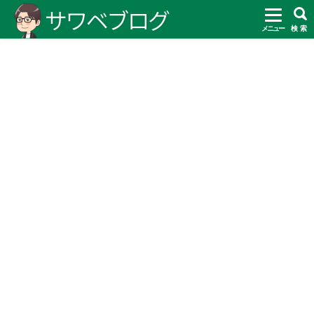
メニュー
検 索