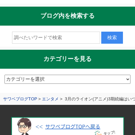
ブログ内を検索する
カテゴリーを見る
カ
テ
ゴ
サワベブログTOP
エンタメ
3月のライオン(アニメ)3期続編はい
リ
ー
を
見