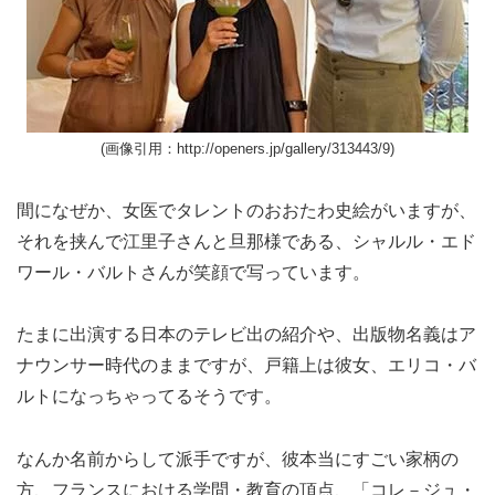
(画像引用：http://openers.jp/gallery/313443/9)
間になぜか、女医でタレントのおおたわ史絵がいますが、
それを挟んで江里子さんと旦那様である、シャルル・エド
ワール・バルトさんが笑顔で写っています。
たまに出演する日本のテレビ出の紹介や、出版物名義はア
ナウンサー時代のままですが、戸籍上は彼女、エリコ・バ
ルトになっちゃってるそうです。
なんか名前からして派手ですが、彼本当にすごい家柄の
方、フランスにおける学問・教育の頂点、「コレ－ジュ・