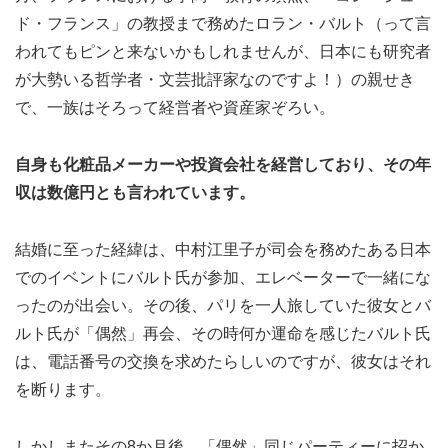
ド・フランス」の教授まで務めたロラン・バルト（って言
われてもピンと来ないかもしれませんが、日本にも研究者
が大勢いる哲学者・文芸批評家なのですよ！）の親せき
で、一族はそろって経営者や資産家ぞろい。
自身も化粧品メーカーや投資会社を経営しており、その年
収は数億円とも言われています。
結婚に至った経緯は、中村江里子が司会を務めたある日本
でのイベントにバルト氏が参加、エレベーターで一緒にな
ったのが出会い。その後、パリを一人旅していた彼女とバ
ルト氏が「偶然」再会、その時何か運命を感じたバルト氏
は、電話番号の交換を求めたらしいのですが、彼女はそれ
を断ります。
しかしまたその8か月後、「偶然」同じパーティーに招か