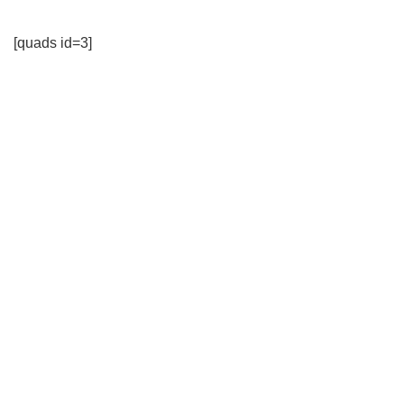
[quads id=3]