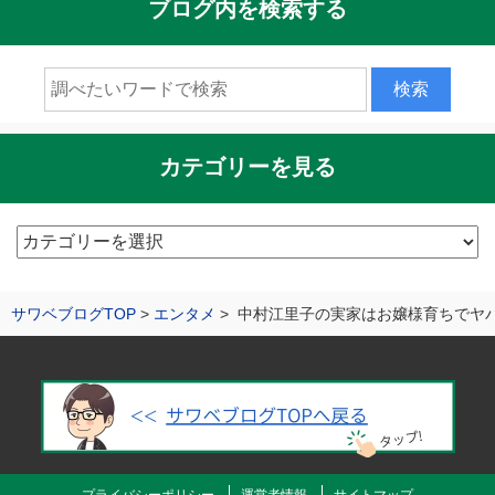
ブログ内を検索する
カテゴリーを見る
カ
テ
ゴ
サワベブログTOP
エンタメ
中村江里子の実家はお嬢様育ちでヤ
リ
ー
を
見
る